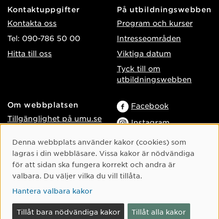
Kontaktuppgifter
På utbildningswebben
Kontakta oss
Program och kurser
Tel: 090-786 50 00
Intresseområden
Hitta till oss
Viktiga datum
Tyck till om
utbildningswebben
Om webbplatsen
Facebook
Tillgänglighet på umu.se
Instagram
Behandling av
TikTok
Cookie-samtycke
Denna webbplats använder kakor (cookies) som
personuppgifter
lagras i din webbläsare. Vissa kakor är nödvändiga
Youtube
Hantera kakor
för att sidan ska fungera korrekt och andra är
LinkedIn
Logga in som
valbara. Du väljer vilka du vill tillåta.
webbredaktör
Hantera valbara kakor
Tillåt bara nödvändiga kakor
Tillåt alla kakor