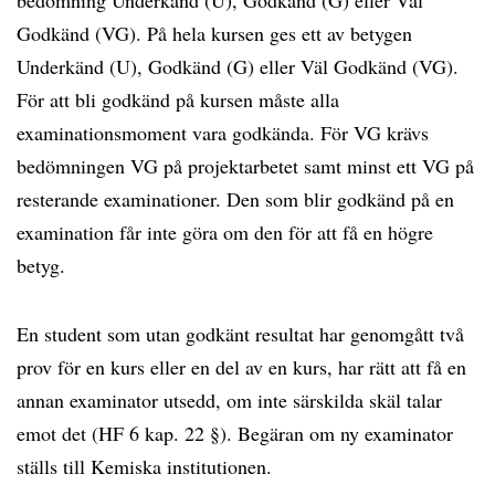
bedömning Underkänd (U), Godkänd (G) eller Väl
Godkänd (VG). På hela kursen ges ett av betygen
Underkänd (U), Godkänd (G) eller Väl Godkänd (VG).
För att bli godkänd på kursen måste alla
examinationsmoment vara godkända. För VG krävs
bedömningen VG på projektarbetet samt minst ett VG på
resterande examinationer. Den som blir godkänd på en
examination får inte göra om den för att få en högre
betyg.
En student som utan godkänt resultat har genomgått två
prov för en kurs eller en del av en kurs, har rätt att få en
annan examinator utsedd, om inte särskilda skäl talar
emot det (HF 6 kap. 22 §). Begäran om ny examinator
ställs till Kemiska institutionen.