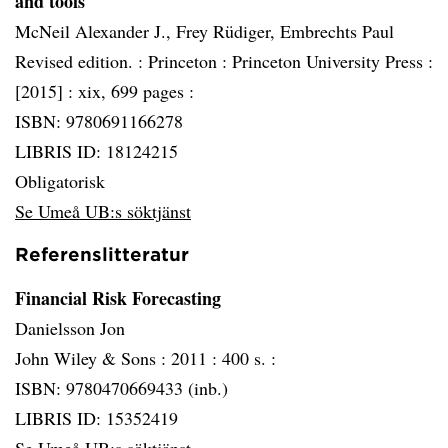
and tools
McNeil Alexander J., Frey Rüdiger, Embrechts Paul
Revised edition. :
Princeton :
Princeton University Press :
[2015] :
xix, 699 pages :
ISBN: 9780691166278
LIBRIS ID: 18124215
Obligatorisk
Se Umeå UB:s söktjänst
Referenslitteratur
Financial Risk Forecasting
Danielsson Jon
John Wiley & Sons :
2011 :
400 s. :
ISBN: 9780470669433 (inb.)
LIBRIS ID: 15352419