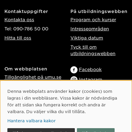
Kontaktuppgifter
På utbildningswebben
Kontakta oss
Program och kurser
Tel: 090-786 50 00
Intresseområden
Hitta till oss
Viktiga datum
Tyck till om
utbildningswebben
Om webbplatsen
Facebook
Tillgänglighet på umu.se
Instagram
Behandling av
TikTok
Cookie-samtycke
Denna webbplats använder kakor (cookies) som
personuppgifter
lagras i din webbläsare. Vissa kakor är nödvändiga
Youtube
Hantera kakor
för att sidan ska fungera korrekt och andra är
LinkedIn
Logga in som
valbara. Du väljer vilka du vill tillåta.
webbredaktör
Hantera valbara kakor