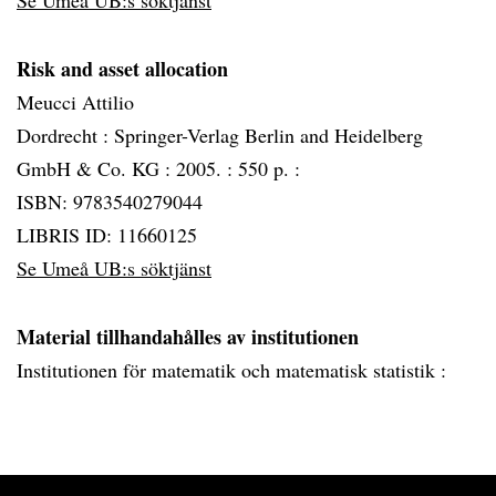
Se Umeå UB:s söktjänst
Risk and asset allocation
Meucci Attilio
Dordrecht :
Springer-Verlag Berlin and Heidelberg
GmbH & Co. KG :
2005. :
550 p. :
ISBN: 9783540279044
LIBRIS ID: 11660125
Se Umeå UB:s söktjänst
Material tillhandahålles av institutionen
Institutionen för matematik och matematisk statistik :