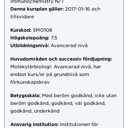
Immunochemistry N/T
Denna kursplan gäller:
2017-01-16
och
tillsvidare
Kurskod:
5MO108
Högskolepoäng:
7.5
Utbildningsnivå:
Avancerad nivå
Huvudområden och successiv fördjupning:
Molekylärbiologi: Avancerad nivå, har
endast kurs/er på grundnivå som
förkunskapskrav
Betygsskala:
Med beröm godkänd, icke utan
beröm godkänd, godkänd, väl godkänd,
godkänd, underkänd
Ansvarig institution:
Institutionen för