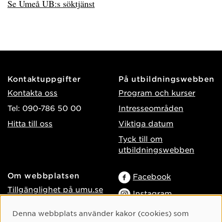
Se Umeå UB:s söktjänst
Kontaktuppgifter
På utbildningswebben
Kontakta oss
Program och kurser
Tel: 090-786 50 00
Intresseområden
Hitta till oss
Viktiga datum
Tyck till om
utbildningswebben
Om webbplatsen
Facebook
Tillgänglighet på umu.se
Instagram
Behandling av
TikTok
Cookie-samtycke
Denna webbplats använder kakor (cookies) som
personuppgifter