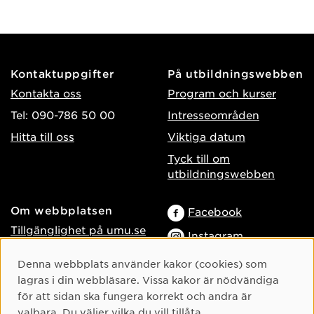
Kontaktuppgifter
På utbildningswebben
Kontakta oss
Program och kurser
Tel: 090-786 50 00
Intresseområden
Hitta till oss
Viktiga datum
Tyck till om
utbildningswebben
Om webbplatsen
Facebook
Tillgänglighet på umu.se
Instagram
Behandling av
TikTok
Cookie-samtycke
Denna webbplats använder kakor (cookies) som
personuppgifter
lagras i din webbläsare. Vissa kakor är nödvändiga
Youtube
Hantera kakor
för att sidan ska fungera korrekt och andra är
LinkedIn
Logga in som
valbara. Du väljer vilka du vill tillåta.