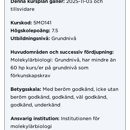
Denna kursplan gäller:
2025-11-03
och
tillsvidare
Kurskod:
5MO141
Högskolepoäng:
7.5
Utbildningsnivå:
Grundnivå
Huvudområden och successiv fördjupning:
Molekylärbiologi: Grundnivå, har mindre än
60 hp kurs/er på grundnivå som
förkunskapskrav
Betygsskala:
Med beröm godkänd, icke utan
beröm godkänd, godkänd, väl godkänd,
godkänd, underkänd
Ansvarig institution:
Institutionen för
molekylärbiologi