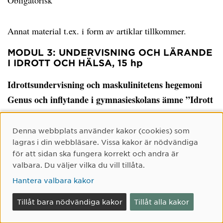
Obligatorisk
Annat material t.ex. i form av artiklar tillkommer.
MODUL 3: UNDERVISNING OCH LÄRANDE
I IDROTT OCH HÄLSA, 15 hp
Idrottsundervisning och maskulinitetens hegemoni
Genus och inflytande i gymnasieskolans ämne ”Idrott
och hälsa”
Alsarve Daniel, Jakobsson Johan, Helgesson Jens
Cookie-samtycke
Denna webbplats använder kakor (cookies) som
lagras i din webbläsare. Vissa kakor är nödvändiga
Scandinavian sport studies forum, 8, s. 197-219 :
2017 :
för att sidan ska fungera korrekt och andra är
Obligatorisk
valbara. Du väljer vilka du vill tillåta.
Hantera valbara kakor
Rapporter och uppsatser
Tillåt bara nödvändiga kakor
Tillåt alla kakor
Backman Jarl
3., [rev.] uppl. :
Lund :
Studentlitteratur :
2016 :
223 s. :