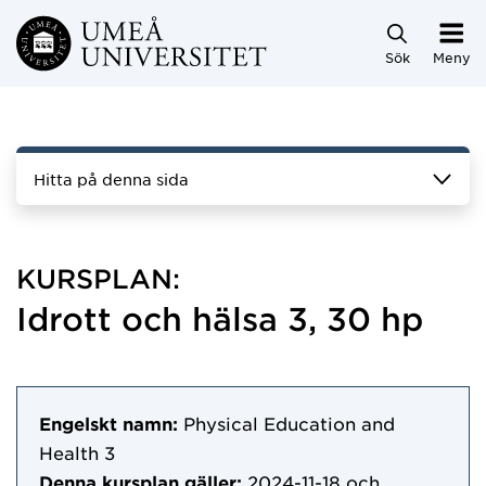
Hoppa direkt till innehållet
Sök
Meny
Hitta på denna sida
KURSPLAN:
Idrott och hälsa 3, 30 hp
Engelskt namn:
Physical Education and
Health 3
Denna kursplan gäller:
2024-11-18
och