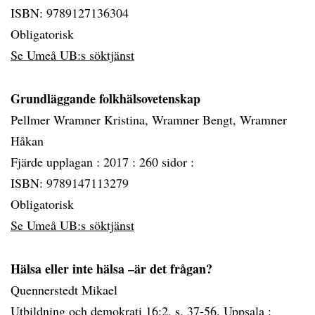
ISBN: 9789127136304
Obligatorisk
Se Umeå UB:s söktjänst
Grundläggande folkhälsovetenskap
Pellmer Wramner Kristina, Wramner Bengt, Wramner
Håkan
Fjärde upplagan :
2017 :
260 sidor :
ISBN: 9789147113279
Obligatorisk
Se Umeå UB:s söktjänst
Hälsa eller inte hälsa –är det frågan?
Quennerstedt Mikael
Utbildning och demokrati 16:2, s. 37-56. Uppsala :