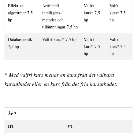
Effektiva
Artificiell
Valfri
Valfri
algoritmer 7,5
intelligens -
kurs* 7,5
kurs* 7,5
hp
metoder och
hp
hp
tillämpningar 7,5 hp
Databasteknik
Valfri kurs * 7,5 hp
Valfri
Valfri
7,5 hp
kurs* 7,5
kurs* 7,5
hp
hp
* Med valfri kurs menas en kurs från det valbara
kursutbudet eller en kurs från det fria kursutbudet.
År 2
HT
VT