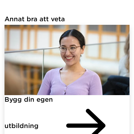
Annat bra att veta
Har hämtat länkar.
Bygg din egen
utbildning