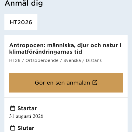
Anmäl dig
Har hämtat utbildning.
HT2026
Antropocen: människa, djur och natur i
klimatförändringarnas tid
HT26
/ Ortsoberoende
/ Svenska
/ Distans
Gör en sen anmälan
Startar
31 augusti 2026
Slutar