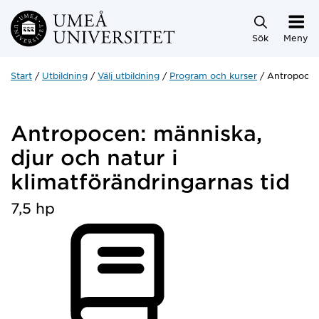
Hoppa direkt till innehållet
Sök
Meny
Start
Utbildning
Välj utbildning
Program och kurser
Antropocen:
Antropocen: människa,
djur och natur i
klimatförändringarnas tid
7,5 hp