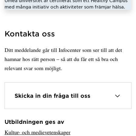
Umeå universitet är certifierat som ett Healthy Campus
med många initiativ och aktiviteter som främjar hälsa.
Kontakta oss
Ditt meddelande går till Infocenter som ser till att det
hamnar hos rätt person – så att du får ett så bra och
relevant svar som möjligt.
Skicka in din fråga till oss
Utbildningen ges av
Har hämtat avsändare.
Kultur- och medievetenskaper