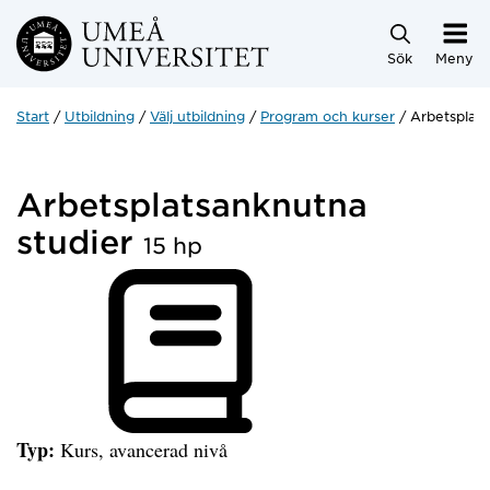
Hoppa direkt till innehållet
Sök
Meny
Start
Utbildning
Välj utbildning
Program och kurser
Arbetsplats
Arbetsplatsanknutna
studier
15 hp
Typ:
Kurs, avancerad nivå