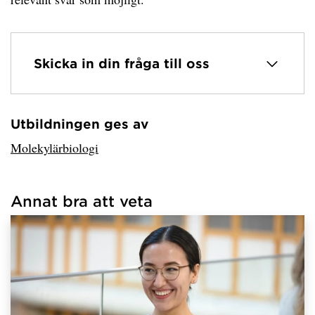
Skicka in din fråga till oss
Utbildningen ges av
Har hämtat avsändare.
Molekylärbiologi
Annat bra att veta
Har hämtat länkar.