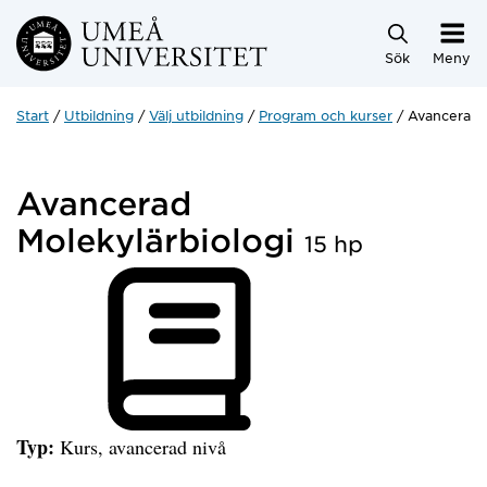
Hoppa direkt till innehållet
Sök
Meny
Start
Utbildning
Välj utbildning
Program och kurser
Avancerad M
Avancerad
Molekylärbiologi
15 hp
Typ:
Kurs, avancerad nivå