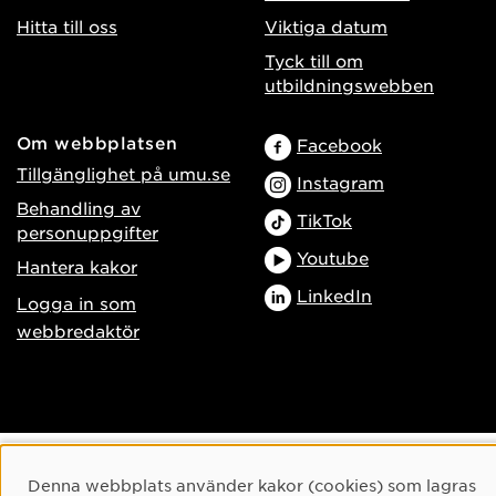
Hitta till oss
Viktiga datum
Tyck till om
utbildningswebben
Om webbplatsen
Facebook
Tillgänglighet på umu.se
Instagram
Behandling av
TikTok
personuppgifter
Youtube
Hantera kakor
LinkedIn
Logga in som
webbredaktör
Cookie-samtycke
Denna webbplats använder kakor (cookies) som lagras