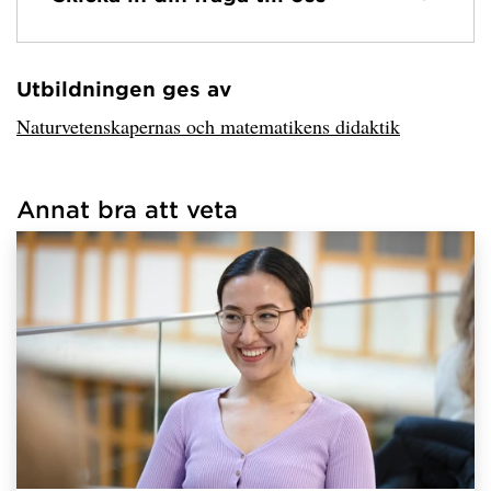
Utbildningen ges av
Har hämtat avsändare.
Naturvetenskapernas och matematikens didaktik
Annat bra att veta
Har hämtat länkar.