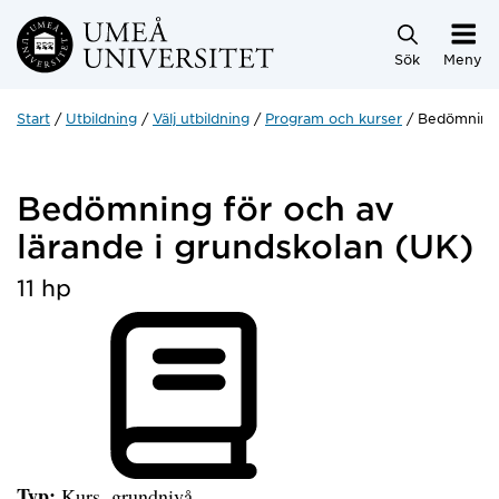
Hoppa direkt till innehållet
Sök
Meny
Start
Utbildning
Välj utbildning
Program och kurser
Bedömning f
Bedömning för och av
lärande i grundskolan (UK)
11 hp
Typ:
Kurs, grundnivå