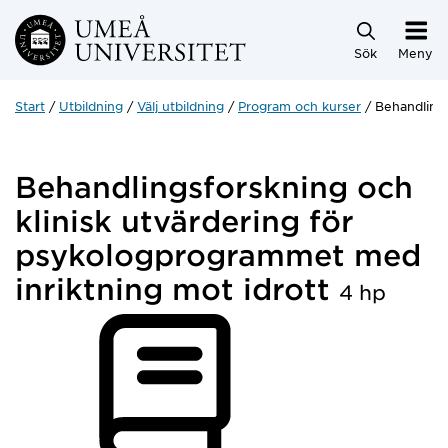
Hoppa direkt till innehållet
Sök
Meny
Start
Utbildning
Välj utbildning
Program och kurser
Behandlings
Behandlingsforskning och
klinisk utvärdering för
psykologprogrammet med
inriktning mot idrott
4 hp