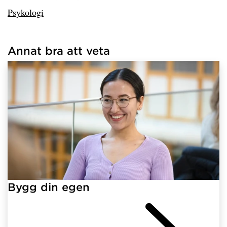
Psykologi
Annat bra att veta
Har hämtat länkar.
Bygg din egen