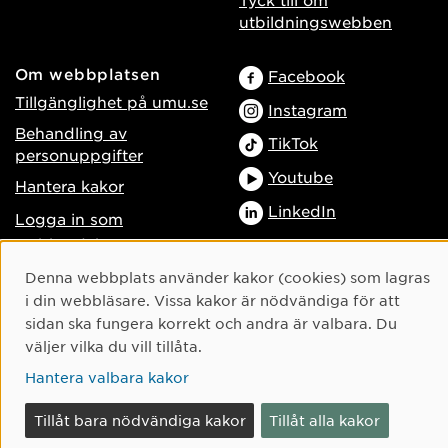
utbildningswebben
Om webbplatsen
Facebook
Tillgänglighet på umu.se
Instagram
Behandling av
TikTok
personuppgifter
Youtube
Hantera kakor
LinkedIn
Logga in som
webbredaktör
Cookie-samtycke
Denna webbplats använder kakor (cookies) som lagras
i din webbläsare. Vissa kakor är nödvändiga för att
sidan ska fungera korrekt och andra är valbara. Du
väljer vilka du vill tillåta.
Hantera valbara kakor
Tillåt bara nödvändiga kakor
Tillåt alla kakor