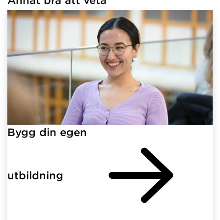
Har hämtat länkar.
Bygg din egen
utbildning