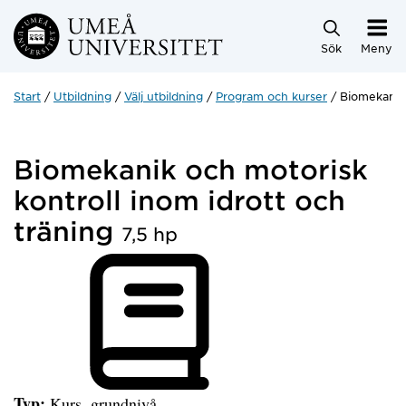
Hoppa direkt till innehållet
Sök
Meny
Start
Utbildning
Välj utbildning
Program och kurser
Biomekanik 
Biomekanik och motorisk
kontroll inom idrott och
träning
7,5 hp
Typ:
Kurs, grundnivå