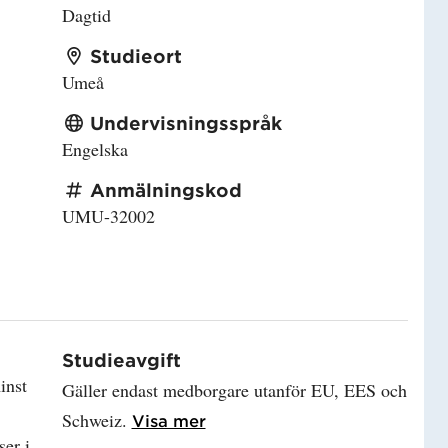
Dagtid
Studieort
Umeå
Undervisningsspråk
Engelska
Anmälningskod
UMU-32002
Studieavgift
inst
Gäller endast medborgare utanför EU, EES och
Schweiz.
Läs mer om Studieavgift
Visa mer
ser i