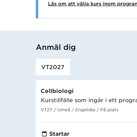
Läs om att välja kurs inom progra
Anmäl dig
Har hämtat utbildning.
VT2027
Cellbiologi
Kurstillfälle som ingår i ett prog
VT27
/ Umeå
/ Engelska
/ På plats
Startar