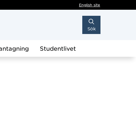
English site
Sök
antagning
Studentlivet