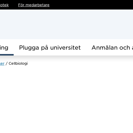
iotek
För medarbetare
ing
Plugga på universitet
Anmälan och 
ser
Cellbiologi