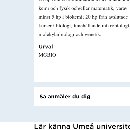
kemi och fysik och/eller matematik, varav
minst 5 hp i biokemi; 20 hp från avslutade
kurser i biologi, innehållande mikrobiologi
molekylärbiologi och genetik.
Urval
MGBIO
Så anmäler du dig
Lär känna Umeå universit
Har hämtat kursochkurspaket.