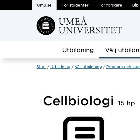
Umu.se
För studenter
För forskare
Bibl
Hoppa direkt till innehållet
Utbildning
Välj utbildn
Start
Utbildning
Välj utbildning
Program och kur
Cellbiologi
15 hp