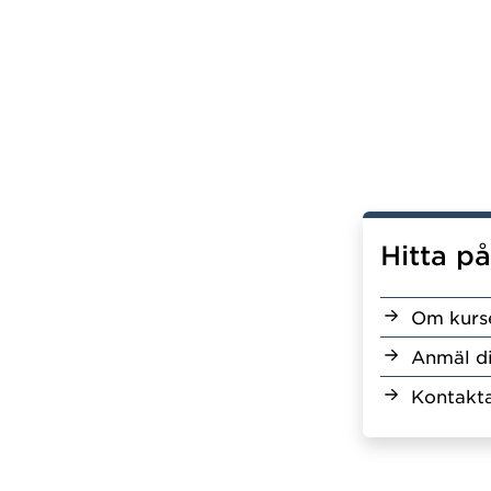
Hitta p
Om kurs
Anmäl d
Kontakta