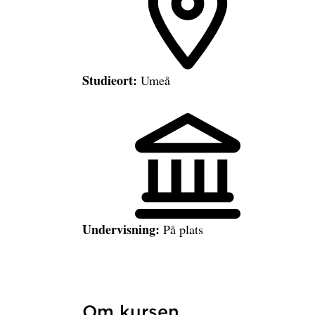
Studieort:
Umeå
Undervisning:
På plats
Om kursen