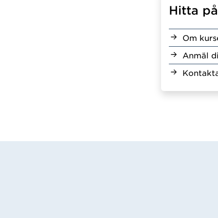
Hitta p
Om kurs
Anmäl d
Kontakta