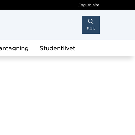
English site
Sök
antagning
Studentlivet