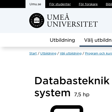
Umu.se
För studenter
För forskare
Bibl
Hoppa direkt till innehållet
Utbildning
Välj utbildn
Start
Utbildning
Välj utbildning
Program och kur
Databasteknik
system
7,5 hp