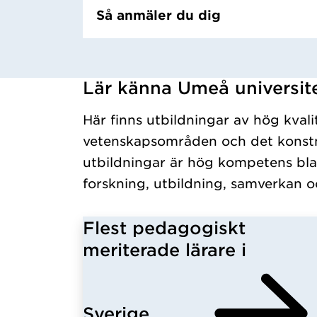
Så anmäler du dig
Lär känna Umeå universit
Har hämtat kursochkurspaket.
Här finns utbildningar av hög kvali
vetenskapsområden och det konstn
utbildningar är hög kompetens bla
forskning, utbildning, samverkan o
Flest pedagogiskt
meriterade lärare i
Sverige