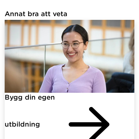
Annat bra att veta
Har hämtat länkar.
Bygg din egen
utbildning