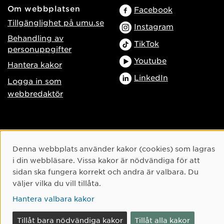
Om webbplatsen
Facebook
Tillgänglighet på umu.se
Instagram
Behandling av
TikTok
personuppgifter
Youtube
Hantera kakor
LinkedIn
Logga in som
webbredaktör
Cookie-samtycke
Denna webbplats använder kakor (cookies) som lagras
i din webbläsare. Vissa kakor är nödvändiga för att
sidan ska fungera korrekt och andra är valbara. Du
väljer vilka du vill tillåta.
Hantera valbara kakor
Tillåt bara nödvändiga kakor
Tillåt alla kakor