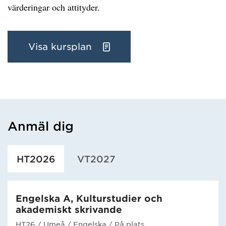
värderingar och attityder.
Visa kursplan
Anmäl dig
Har hämtat utbildning.
HT2026
VT2027
Engelska A, Kulturstudier och
akademiskt skrivande
HT26
/ Umeå
/ Engelska
/ På plats