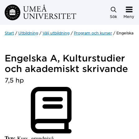
Hoppa direkt till innehållet
Sök
Meny
Start
Utbildning
Välj utbildning
Program och kurser
Engelska A,
Engelska A, Kulturstudier
och akademiskt skrivande
7,5 hp
Typ:
Kurs, grundnivå