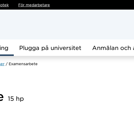
iotek
För medarbetare
ing
Plugga på universitet
Anmälan och 
ser
Examensarbete
te
15 hp