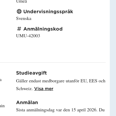
Umeå
Undervisningsspråk
Svenska
Anmälningskod
UMU-42003
Studieavgift
a
Gäller endast medborgare utanför EU, EES och
Schweiz.
Läs mer om Studieavgift
Visa mer
Anmälan
min
Sista anmälningsdag var den 15 april 2026. Du