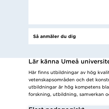
Så anmäler du dig
Lär känna Umeå universit
Har hämtat kursochkurspaket.
Här finns utbildningar av hög kvali
vetenskapsområden och det konstn
utbildningar är hög kompetens bla
forskning, utbildning, samverkan o