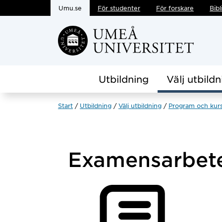
Umu.se
För studenter
För forskare
Bibl
Hoppa direkt till innehållet
Utbildning
Välj utbildn
Start
Utbildning
Välj utbildning
Program och kur
Examensarbe