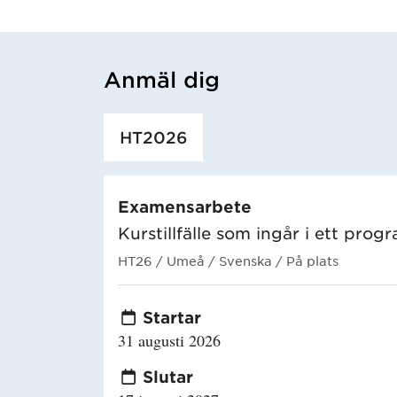
Anmäl dig
Har hämtat utbildning.
HT2026
Examensarbete
Kurstillfälle som ingår i ett prog
HT26
/ Umeå
/ Svenska
/ På plats
Startar
31 augusti 2026
Slutar