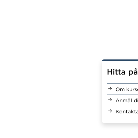
Hitta p
Om kurs
Anmäl d
Kontakta