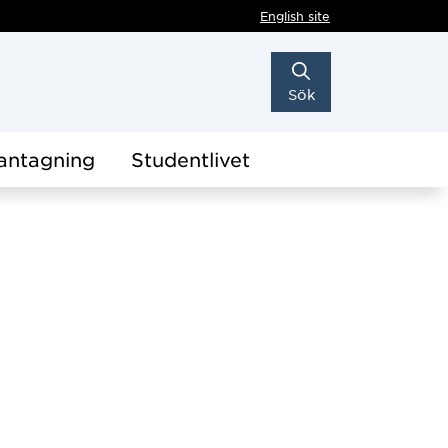
English site
Sök
antagning
Studentlivet