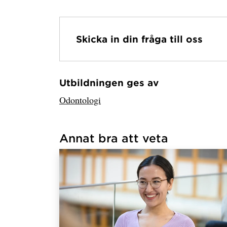
Skicka in din fråga till oss
Utbildningen ges av
Har hämtat avsändare.
Odontologi
Annat bra att veta
Har hämtat länkar.