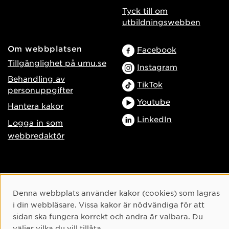
Tyck till om
utbildningswebben
Om webbplatsen
Facebook
Tillgänglighet på umu.se
Instagram
Behandling av
TikTok
personuppgifter
Youtube
Hantera kakor
LinkedIn
Logga in som
webbredaktör
Cookie-samtycke
Denna webbplats använder kakor (cookies) som lagras
i din webbläsare. Vissa kakor är nödvändiga för att
sidan ska fungera korrekt och andra är valbara. Du
väljer vilka du vill tillåta.