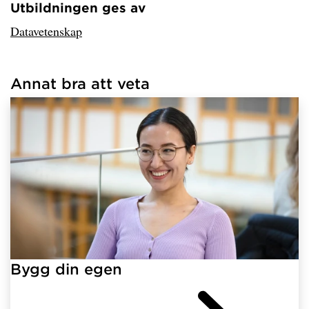
Utbildningen ges av
Har hämtat avsändare.
Datavetenskap
Annat bra att veta
Har hämtat länkar.
Bygg din egen