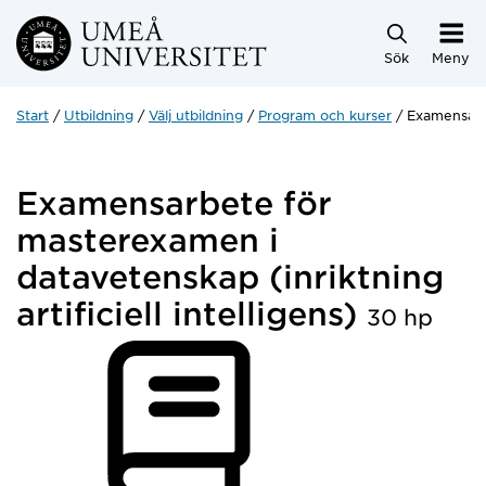
Hoppa direkt till innehållet
Sök
Meny
Start
Utbildning
Välj utbildning
Program och kurser
Examensarbe
Examensarbete för
masterexamen i
datavetenskap (inriktning
artificiell intelligens)
30 hp