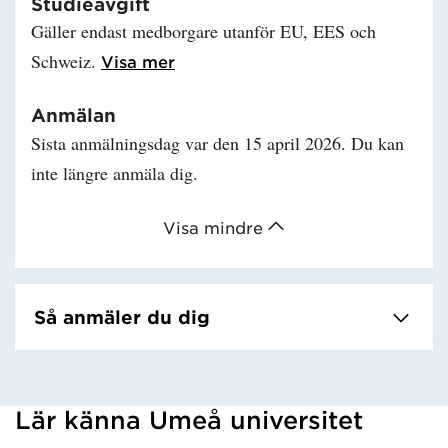
Studieavgift
Gäller endast medborgare utanför EU, EES och
Schweiz.
Läs mer om Studieavgift
Visa mer
Anmälan
Sista anmälningsdag var den 15 april 2026. Du kan
inte längre anmäla dig.
Visa mindre
Så anmäler du dig
Lär känna Umeå universitet
Har hämtat kursochkurspaket.