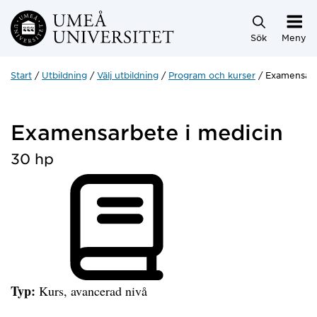
Hoppa direkt till innehållet
Sök
Meny
Start
Utbildning
Välj utbildning
Program och kurser
Examensarb
Examensarbete i medicin
30 hp
Typ:
Kurs, avancerad nivå