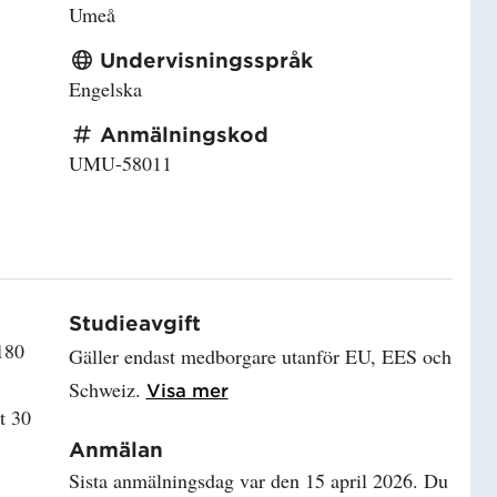
Umeå
Undervisningsspråk
Engelska
Anmälningskod
UMU-58011
Studieavgift
180
Gäller endast medborgare utanför EU, EES och
Schweiz.
Läs mer om Studieavgift
Visa mer
t 30
Anmälan
Sista anmälningsdag var den 15 april 2026. Du