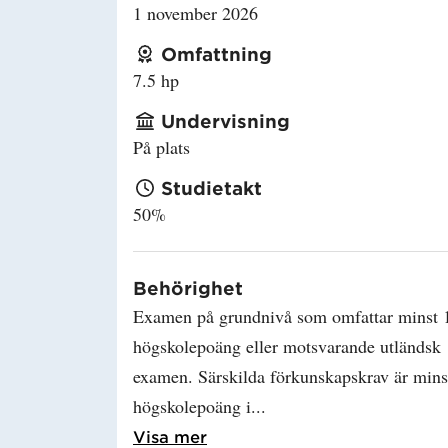
1 november 2026
Omfattning
7.5 hp
Undervisning
På plats
Studietakt
50%
Behörighet
Examen på grundnivå som omfattar minst 
högskolepoäng eller motsvarande utländsk
examen. Särskilda förkunskapskrav är mins
högskolepoäng i
Läs mer om Behörighet
Visa mer