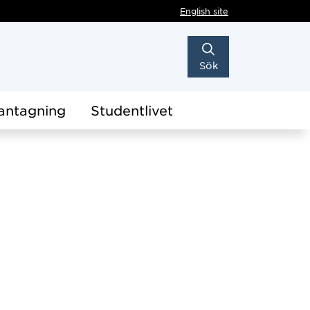
English site
Sök
antagning
Studentlivet