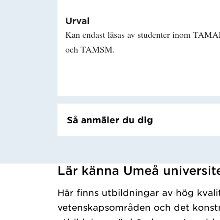
Urval
Kan endast läsas av studenter inom TAM
och TAMSM.
Så anmäler du dig
Lär känna Umeå universit
Har hämtat kursochkurspaket.
Här finns utbildningar av hög kvali
vetenskapsområden och det konstn