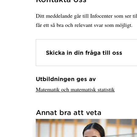
Ditt meddelande går till Infocenter som ser til
får ett så bra och relevant svar som möjligt.
Skicka in din fråga till oss
Utbildningen ges av
Har hämtat avsändare.
Matematik och matematisk statistik
Annat bra att veta
Har hämtat länkar.