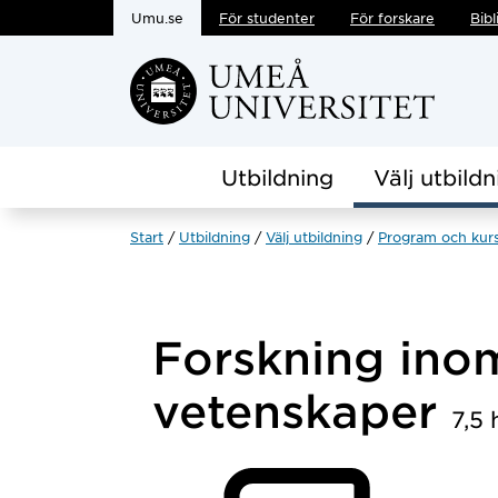
Umu.se
För studenter
För forskare
Bibl
Hoppa direkt till innehållet
Utbildning
Välj utbildn
Start
Utbildning
Välj utbildning
Program och kur
Forskning ino
vetenskaper
7,5 