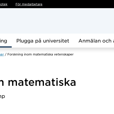
iotek
För medarbetare
ing
Plugga på universitet
Anmälan och 
ser
Forskning inom matematiska vetenskaper
m matematiska
hp