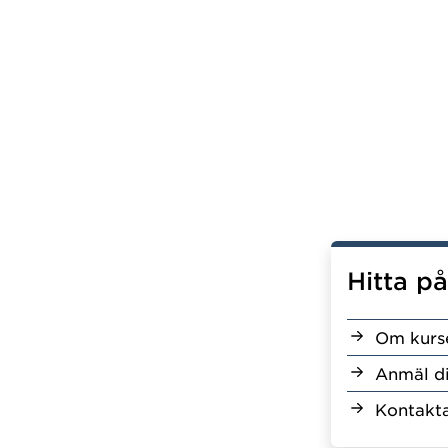
Hitta p
Om kurs
Anmäl d
Kontakta