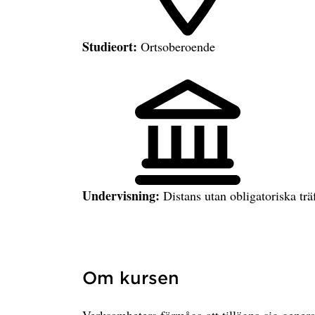
Studieort:
Ortsoberoende
Undervisning:
Distans utan obligatoriska trä
Om kursen
Verksamheters förmåga att tillägna sig genera