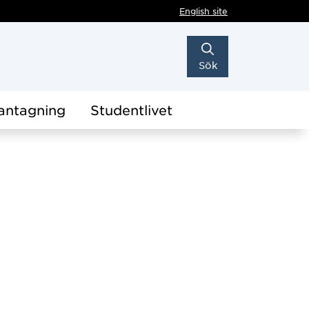
English site
Sök
antagning
Studentlivet