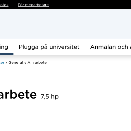
iotek
För medarbetare
ing
Plugga på universitet
Anmälan och 
ser
Generativ AI i arbete
 arbete
7,5 hp