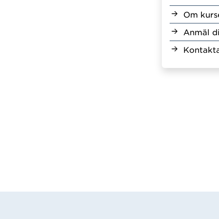
Om kurs
Anmäl d
Kontakta