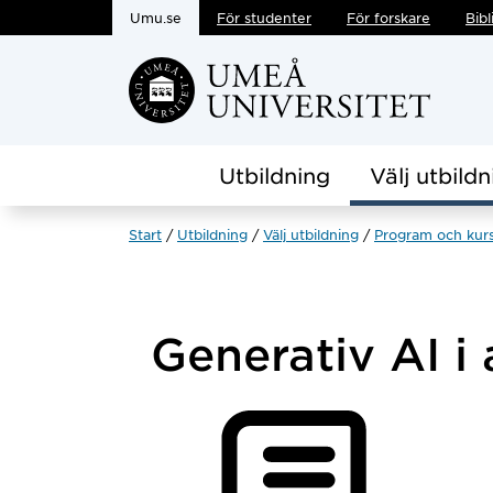
Umu.se
För studenter
För forskare
Bibl
Hoppa direkt till innehållet
Utbildning
Välj utbildn
Start
Utbildning
Välj utbildning
Program och kur
Generativ AI i