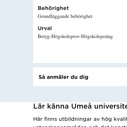
Behörighet
Grundläggande behörighet
Urval
Betyg-Högskoleprov-Högskolepoäng
Så anmäler du dig
Lär känna Umeå universit
Har hämtat kursochkurspaket.
Här finns utbildningar av hög kvali