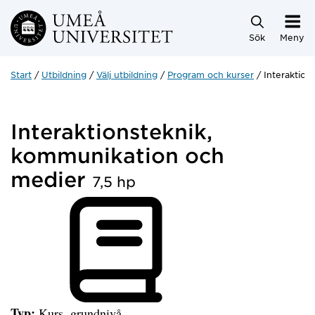
Hoppa direkt till innehållet
Sök
Meny
Start
Utbildning
Välj utbildning
Program och kurser
Interaktion
Interaktionsteknik,
kommunikation och
medier
7,5 hp
Typ:
Kurs, grundnivå