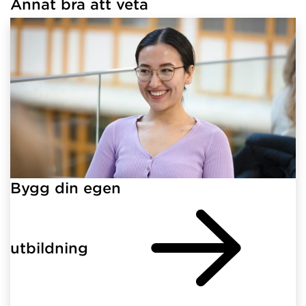
Annat bra att veta
Har hämtat länkar.
Bygg din egen
utbildning