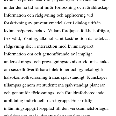
under denna tid samt inför förlossning och föräldraskap.
Information och rådgivning och applicering vid
förskrivning av preventivmedel sker i dialog utifrån
kvinnans/parets behov. Vidare fördjupas folkhälsofrågor,
t ex våld, rökning, alkohol samt kost/motion där adekvat
rådgivning sker i interaktion med kvinnan/paret.
Information om och genomförande av lämpliga
undersöknings- och provtagningstekniker vid misstanke
om sexuellt överförbara infektioner och gynekologisk
hälsokontroll/screening tränas självständigt. Kunskaper
tillämpas genom att studenterna självständigt planerar
och genomför förlossnings- och föräldraförberedande
utbildning individuellt och i grupp. En skriftlig
inlämningsuppgift kopplad till den verksamhetsförlagda
utbildningen ingår, där ett valt perspektiv som