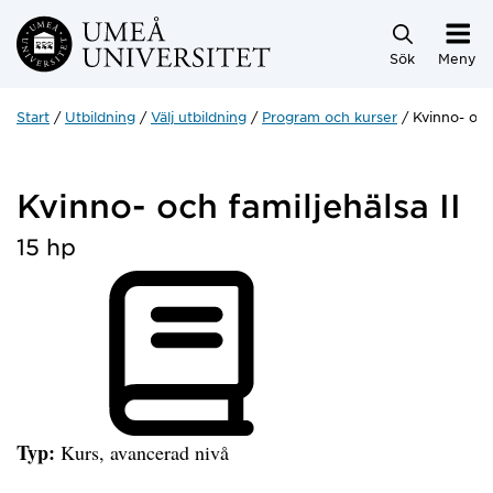
Hoppa direkt till innehållet
Sök
Meny
Start
Utbildning
Välj utbildning
Program och kurser
Kvinno- och 
Kvinno- och familjehälsa II
15 hp
Typ:
Kurs, avancerad nivå