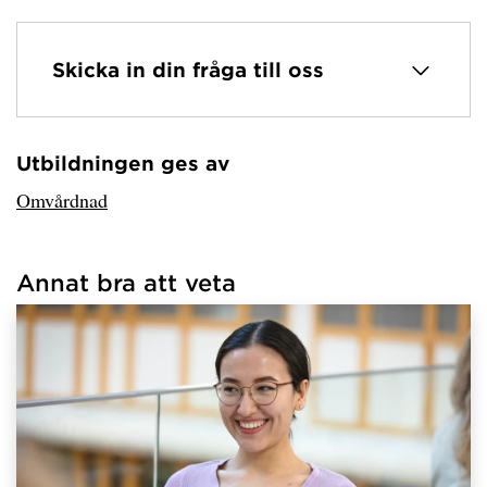
Skicka in din fråga till oss
Utbildningen ges av
Har hämtat avsändare.
Omvårdnad
Annat bra att veta
Har hämtat länkar.