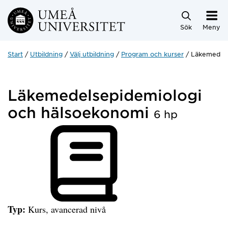
Hoppa direkt till innehållet
Sök
Meny
Start
Utbildning
Välj utbildning
Program och kurser
Läkemedels
Läkemedelsepidemiologi
och hälsoekonomi
6 hp
Typ:
Kurs, avancerad nivå