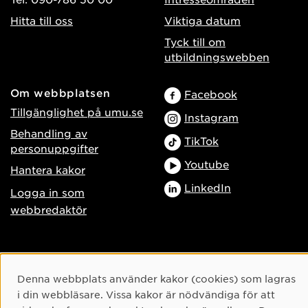
Hitta till oss
Viktiga datum
Tyck till om
utbildningswebben
Om webbplatsen
Facebook
Tillgänglighet på umu.se
Instagram
Behandling av
TikTok
personuppgifter
Youtube
Hantera kakor
LinkedIn
Logga in som
webbredaktör
Cookie-samtycke
Denna webbplats använder kakor (cookies) som lagras
i din webbläsare. Vissa kakor är nödvändiga för att