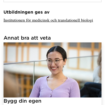
Utbildningen ges av
Har hämtat avsändare.
Institutionen för medicinsk och translationell biologi
Annat bra att veta
Har hämtat länkar.
Bygg din egen