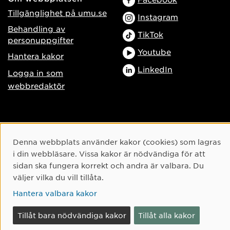
Tillgänglighet på umu.se
Instagram
Behandling av
TikTok
personuppgifter
Youtube
Hantera kakor
LinkedIn
Logga in som
webbredaktör
Cookie-samtycke
Denna webbplats använder kakor (cookies) som lagras
i din webbläsare. Vissa kakor är nödvändiga för att
sidan ska fungera korrekt och andra är valbara. Du
väljer vilka du vill tillåta.
Hantera valbara kakor
Tillåt bara nödvändiga kakor
Tillåt alla kakor