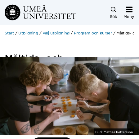
Hoppa direkt till innehållet
Sök
Meny
Start
Utbildning
Välj utbildning
Program och kurser
Måltids- oc
Måltids- och
restaurangvetenskap 1
15 hp
Bild:
Mattias Pettersson