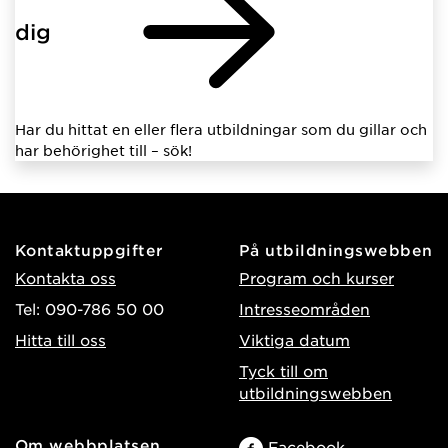
dig
Har du hittat en eller flera utbildningar som du gillar och
har behörighet till – sök!
Kontaktuppgifter
På utbildningswebben
Kontakta oss
Program och kurser
Tel: 090-786 50 00
Intresseområden
Hitta till oss
Viktiga datum
Tyck till om
utbildningswebben
Om webbplatsen
Facebook