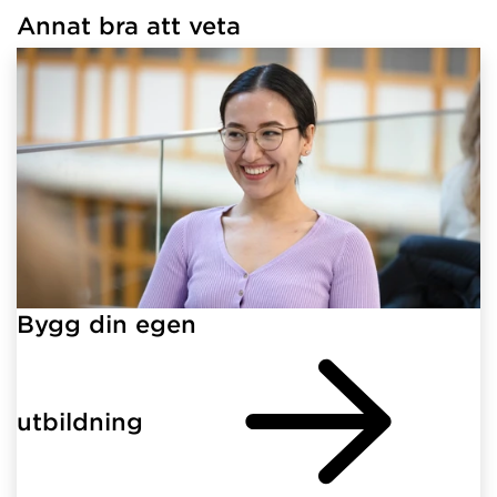
Annat bra att veta
Har hämtat länkar.
Bygg din egen
utbildning