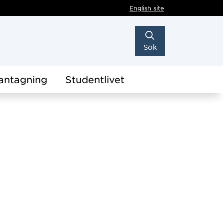
English site
Sök
antagning
Studentlivet