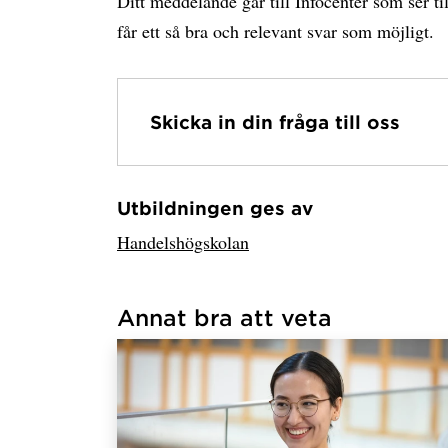
Ditt meddelande går till Infocenter som ser til
får ett så bra och relevant svar som möjligt.
Skicka in din fråga till oss
Utbildningen ges av
Har hämtat avsändare.
Handelshögskolan
Annat bra att veta
Har hämtat länkar.