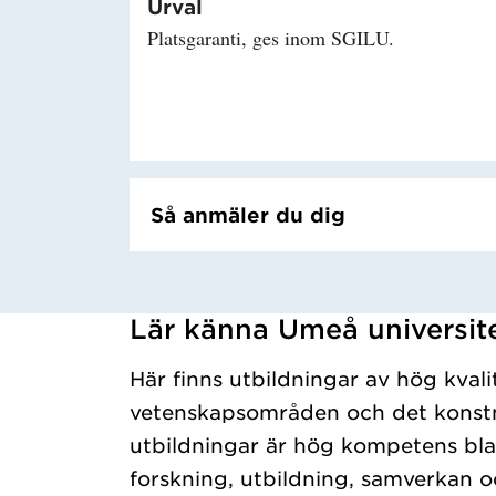
Urval
Platsgaranti, ges inom SGILU.
Så anmäler du dig
Lär känna Umeå universit
Har hämtat kursochkurspaket.
Här finns utbildningar av hög kvali
vetenskapsområden och det konstn
utbildningar är hög kompetens bla
forskning, utbildning, samverkan o