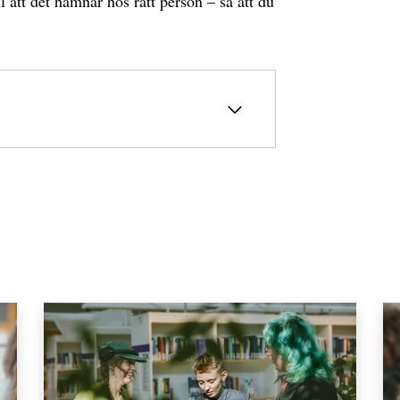
l att det hamnar hos rätt person – så att du