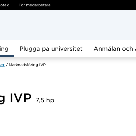
iotek
För medarbetare
ing
Plugga på universitet
Anmälan och 
ser
Marknadsföring IVP
g IVP
7,5 hp