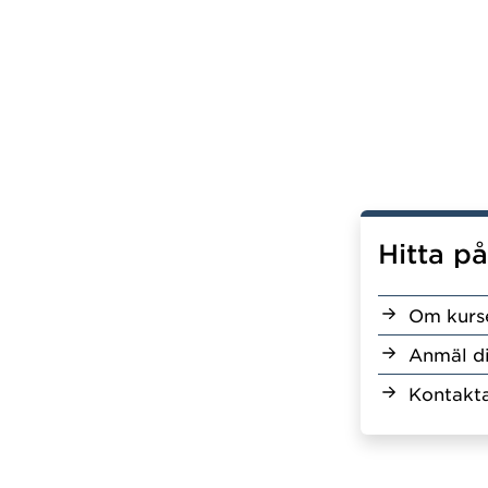
Hitta p
Om kurs
Anmäl d
Kontakta