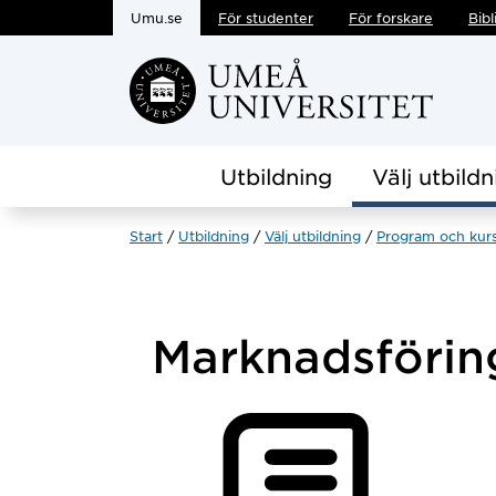
Umu.se
För studenter
För forskare
Bibl
Hoppa direkt till innehållet
Utbildning
Välj utbildn
Start
Utbildning
Välj utbildning
Program och kur
Marknadsförin