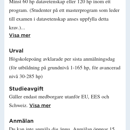
Minst 60 hp datavetenskap eller 120 hp inom ett
program. (Studenter på ett masterprogram som leder
till examen i datavetenskap anses uppfylla detta
krav.)
Läs mer om Behörighet
Visa mer
Urval
Högskolepoäng avklarade per sista anmälningsdag
(för utbildning på grundnivå 1-165 hp, för avancerad
nivå 30-285 hp)
Studieavgift
Gäller endast medborgare utanför EU, EES och
Schweiz.
Läs mer om Studieavgift
Visa mer
Anmälan
Du kan inte anmäla dig ännu. Anmälan öppnar 15