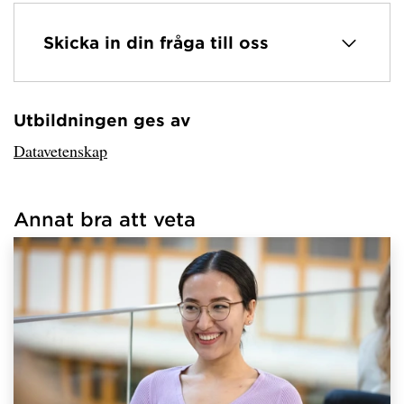
Skicka in din fråga till oss
Utbildningen ges av
Har hämtat avsändare.
Datavetenskap
Annat bra att veta
Har hämtat länkar.