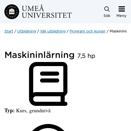
Hoppa direkt till innehållet
Sök
Meny
Start
Utbildning
Välj utbildning
Program och kurser
Maskininlär
Maskininlärning
7,5 hp
Typ:
Kurs, grundnivå