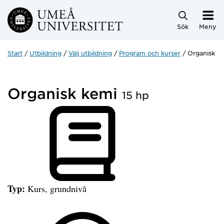
Hoppa direkt till innehållet
Sök
Meny
Start
Utbildning
Välj utbildning
Program och kurser
Organisk k
Organisk kemi
15 hp
Typ:
Kurs, grundnivå