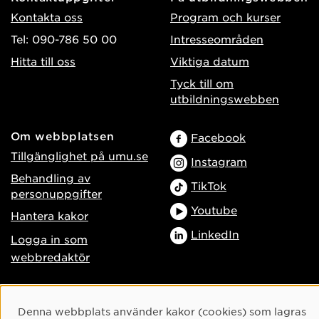
Kontakta oss
Program och kurser
Tel: 090-786 50 00
Intresseområden
Hitta till oss
Viktiga datum
Tyck till om
utbildningswebben
Om webbplatsen
Facebook
Tillgänglighet på umu.se
Instagram
Behandling av
TikTok
personuppgifter
Youtube
Hantera kakor
LinkedIn
Logga in som
webbredaktör
Cookie-samtycke
Denna webbplats använder kakor (cookies) som lagras