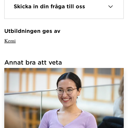
Skicka in din fråga till oss
Utbildningen ges av
Har hämtat avsändare.
Kemi
Annat bra att veta
Har hämtat länkar.