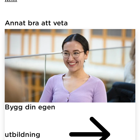
Annat bra att veta
Har hämtat länkar.
Bygg din egen
utbildning