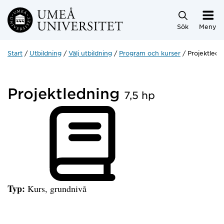
Hoppa direkt till innehållet
Sök
Meny
Start
Utbildning
Välj utbildning
Program och kurser
Projektledn
Projektledning
7,5 hp
Typ:
Kurs, grundnivå