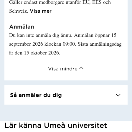
Gäller endast medborgare utanför EU, EES och
Schweiz.
Läs mer om Studieavgift
Visa mer
Anmälan
Du kan inte anmäla dig ännu. Anmälan öppnar 15
september 2026 klockan 09:00. Sista anmälningsdag
är den 15 oktober 2026.
Visa mindre
Så anmäler du dig
Lär känna Umeå universitet
Har hämtat kursochkurspaket.