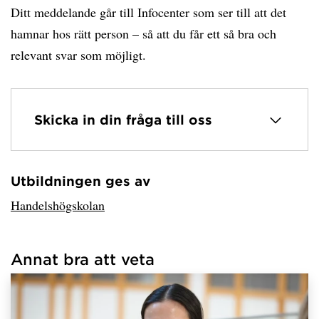
Ditt meddelande går till Infocenter som ser till att det
hamnar hos rätt person – så att du får ett så bra och
relevant svar som möjligt.
Skicka in din fråga till oss
Utbildningen ges av
Har hämtat avsändare.
Handelshögskolan
Annat bra att veta
Har hämtat länkar.