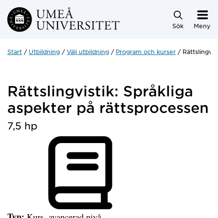
Hoppa direkt till innehållet
Sök
Meny
Start
Utbildning
Välj utbildning
Program och kurser
Rättslingvis
Rättslingvistik: Språkliga
aspekter på rättsprocessen
7,5 hp
Typ:
Kurs, avancerad nivå