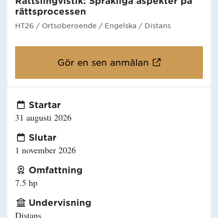
Rättslingvistik: Språkliga aspekter på
rättsprocessen
HT26
/ Ortsoberoende
/ Engelska
/ Distans
Gör en sen anmälan
Startar
31 augusti 2026
Slutar
1 november 2026
Omfattning
7.5 hp
Undervisning
Distans