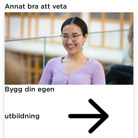
Annat bra att veta
Har hämtat länkar.
Bygg din egen
utbildning