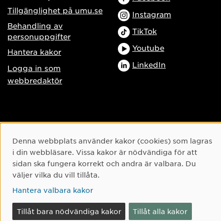
Tillgänglighet på umu.se
Instagram
Behandling av
TikTok
personuppgifter
Youtube
Hantera kakor
LinkedIn
Logga in som
webbredaktör
Cookie-samtycke
Denna webbplats använder kakor (cookies) som lagras
i din webbläsare. Vissa kakor är nödvändiga för att
sidan ska fungera korrekt och andra är valbara. Du
väljer vilka du vill tillåta.
Hantera valbara kakor
Tillåt bara nödvändiga kakor
Tillåt alla kakor