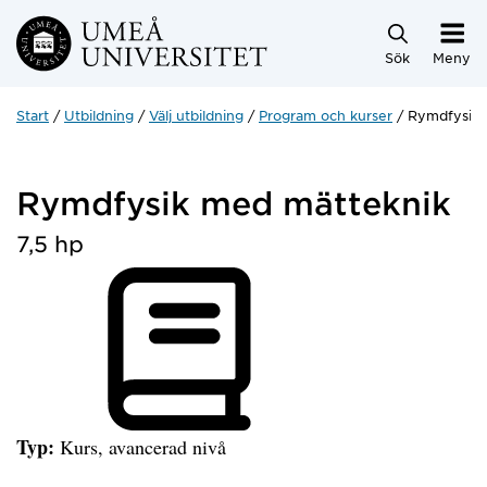
Hoppa direkt till innehållet
Sök
Meny
Start
Utbildning
Välj utbildning
Program och kurser
Rymdfysik 
Rymdfysik med mätteknik
7,5 hp
Typ:
Kurs, avancerad nivå