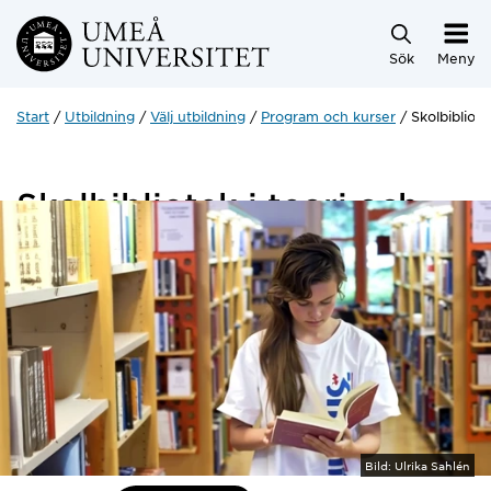
Hoppa direkt till innehållet
Sök
Meny
Start
Utbildning
Välj utbildning
Program och kurser
Skolbibliote
Skolbibliotek i teori och
praktik
7,5 hp
Bild:
Ulrika Sahlén