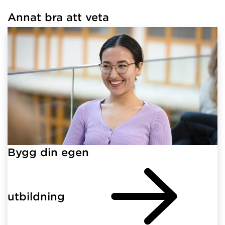
Annat bra att veta
Har hämtat länkar.
Bygg din egen
utbildning