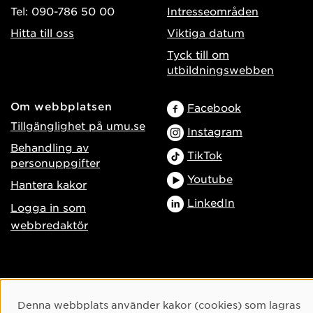
Tel: 090-786 50 00
Intresseområden
Hitta till oss
Viktiga datum
Tyck till om
utbildningswebben
Om webbplatsen
Facebook
Tillgänglighet på umu.se
Instagram
Behandling av
TikTok
personuppgifter
Youtube
Hantera kakor
LinkedIn
Logga in som
webbredaktör
Cookie-samtycke
Denna webbplats använder kakor (cookies) som lagras