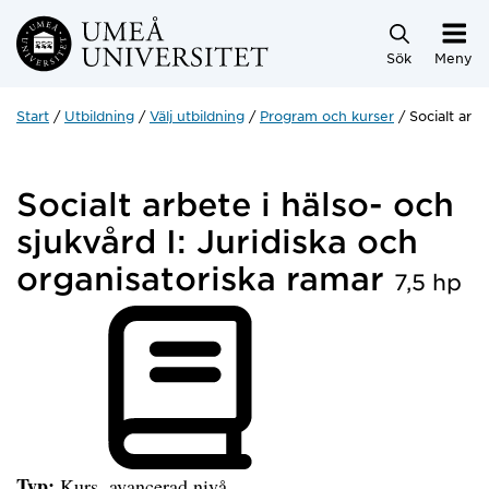
Hoppa direkt till innehållet
Sök
Meny
Start
Utbildning
Välj utbildning
Program och kurser
Socialt arbe
Socialt arbete i hälso- och
sjukvård I: Juridiska och
organisatoriska ramar
7,5 hp
Typ:
Kurs, avancerad nivå