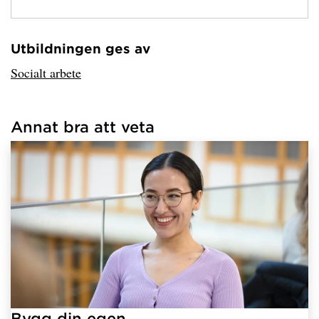
Utbildningen ges av
Har hämtat avsändare.
Socialt arbete
Annat bra att veta
Har hämtat länkar.
Bygg din egen