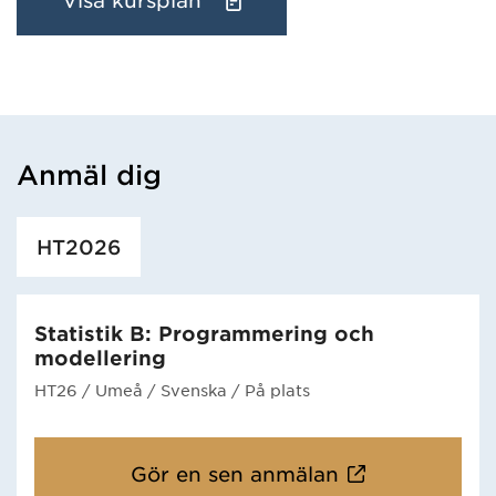
Visa kursplan
Anmäl dig
Har hämtat utbildning.
HT2026
Statistik B: Programmering och
modellering
HT26
/ Umeå
/ Svenska
/ På plats
Gör en sen anmälan