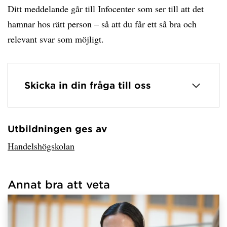
Ditt meddelande går till Infocenter som ser till att det
hamnar hos rätt person – så att du får ett så bra och
relevant svar som möjligt.
Skicka in din fråga till oss
Utbildningen ges av
Har hämtat avsändare.
Handelshögskolan
Annat bra att veta
Har hämtat länkar.