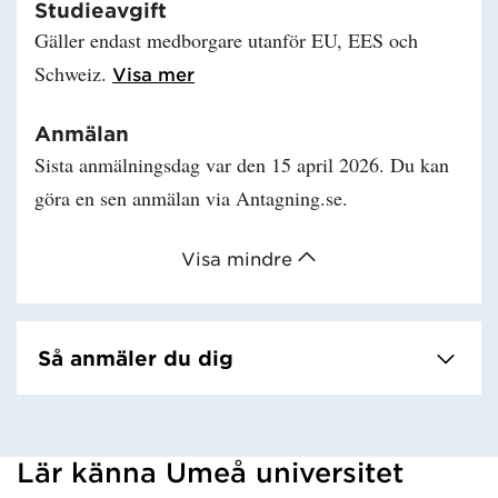
Studieavgift
Gäller endast medborgare utanför EU, EES och
Schweiz.
Läs mer om Studieavgift
Visa mer
Anmälan
Sista anmälningsdag var den 15 april 2026. Du kan
göra en sen anmälan via Antagning.se.
Visa mindre
Så anmäler du dig
Lär känna Umeå universitet
Har hämtat kursochkurspaket.