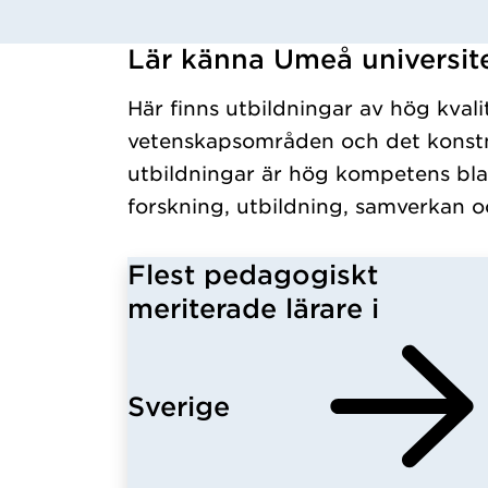
Lär känna Umeå universit
Har hämtat kursochkurspaket.
Här finns utbildningar av hög kvali
vetenskapsområden och det konstn
utbildningar är hög kompetens bla
forskning, utbildning, samverkan o
Flest pedagogiskt
meriterade lärare i
Sverige