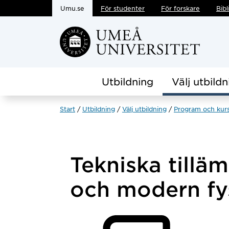
Umu.se
För studenter
För forskare
Bibl
Hoppa direkt till innehållet
Utbildning
Välj utbildn
Start
Utbildning
Välj utbildning
Program och kur
Tekniska tilläm
och modern fy