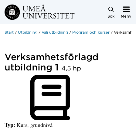
Hoppa direkt till innehållet
Sök
Meny
Start
Utbildning
Välj utbildning
Program och kurser
Verksamhets
Verksamhetsförlagd
utbildning 1
4,5 hp
Typ:
Kurs, grundnivå