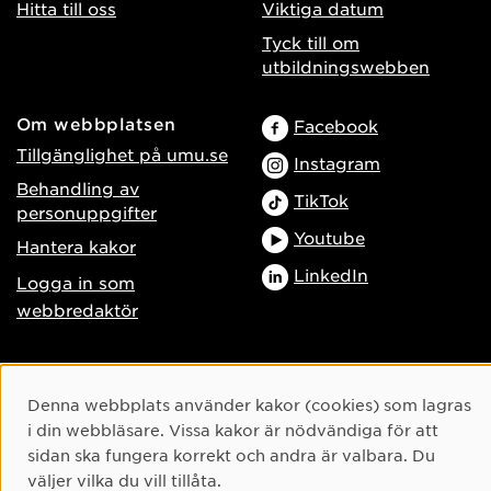
Hitta till oss
Viktiga datum
Tyck till om
utbildningswebben
Om webbplatsen
Facebook
Tillgänglighet på umu.se
Instagram
Behandling av
TikTok
personuppgifter
Youtube
Hantera kakor
LinkedIn
Logga in som
webbredaktör
Cookie-samtycke
Denna webbplats använder kakor (cookies) som lagras
i din webbläsare. Vissa kakor är nödvändiga för att
sidan ska fungera korrekt och andra är valbara. Du
väljer vilka du vill tillåta.