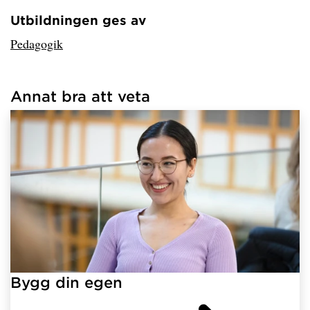
Utbildningen ges av
Har hämtat avsändare.
Pedagogik
Annat bra att veta
Har hämtat länkar.
Bygg din egen