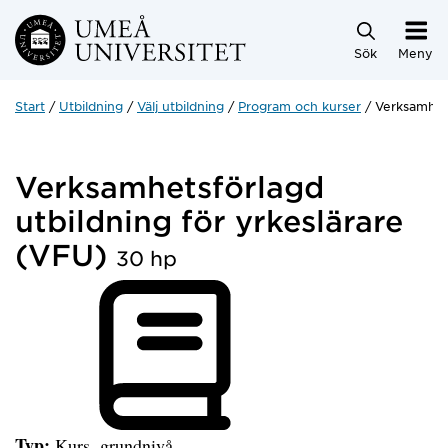
Hoppa direkt till innehållet
Sök
Meny
Start
Utbildning
Välj utbildning
Program och kurser
Verksamhets
Verksamhetsförlagd
utbildning för yrkeslärare
(VFU)
30 hp
Typ:
Kurs, grundnivå