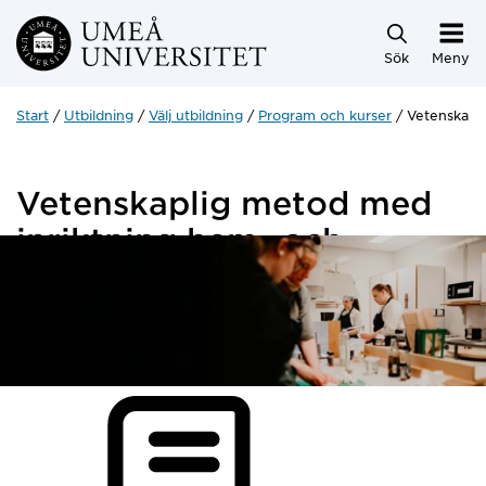
Hoppa direkt till innehållet
Sök
Meny
Start
Utbildning
Välj utbildning
Program och kurser
Vetenskapl
Vetenskaplig metod med
inriktning hem- och
konsumentkunskap
10 hp