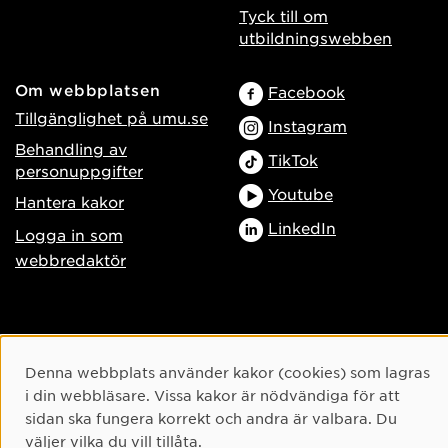
Tyck till om
utbildningswebben
Om webbplatsen
Facebook
Tillgänglighet på umu.se
Instagram
Behandling av
TikTok
personuppgifter
Youtube
Hantera kakor
LinkedIn
Logga in som
webbredaktör
Cookie-samtycke
Denna webbplats använder kakor (cookies) som lagras
i din webbläsare. Vissa kakor är nödvändiga för att
sidan ska fungera korrekt och andra är valbara. Du
väljer vilka du vill tillåta.