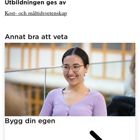
Utbildningen ges av
Har hämtat avsändare.
Kost- och måltidsvetenskap
Annat bra att veta
Har hämtat länkar.
Bygg din egen