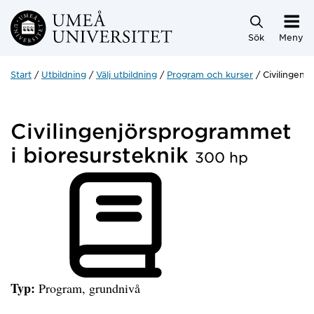
Hoppa direkt till innehållet
Sök
Meny
Start
Utbildning
Välj utbildning
Program och kurser
Civilingenj
Civilingenjörsprogrammet
i bioresursteknik
300 hp
Typ:
Program, grundnivå