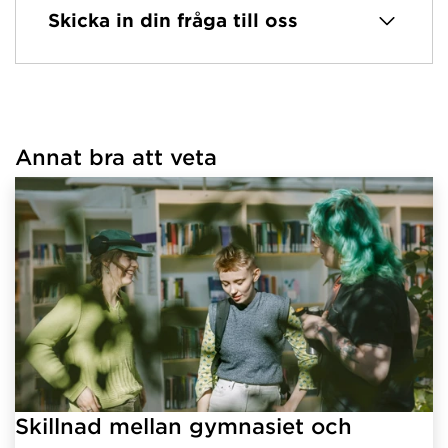
Skicka in din fråga till oss
Har hämtat avsändare.
Annat bra att veta
Har hämtat länkar.
Skillnad mellan gymnasiet och