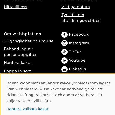
Hitta till oss
Viktiga datum
Tyck till om
utbildningswebben
Om webbplatsen
Facebook
Tillgänglighet på umu.se
Instagram
Behandling av
TikTok
personuppgifter
Youtube
Hantera kakor
LinkedIn
Logga in som
webbredaktör
Cookie-samtycke
Denna webbplats använder kakor (cookies) som lagras
i din webbläsare. Vissa kakor är nödvändiga för att
sidan ska fungera korrekt och andra är valbara. Du
väljer vilka du vill tillåta.
Hantera valbara kakor