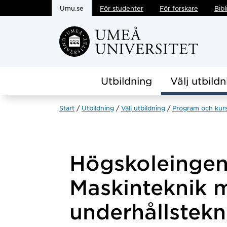
Umu.se
För studenter
För forskare
Bibl
Hoppa direkt till innehållet
Utbildning
Välj utbildn
Start
Utbildning
Välj utbildning
Program och kur
Högskoleingen
Maskinteknik m
underhållstek