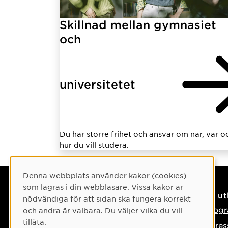
Skillnad mellan gymnasiet
och
universitetet
Du har större frihet och ansvar om när, var o
hur du vill studera.
Cookie-samtycke
Denna webbplats använder kakor (cookies)
som lagras i din webbläsare. Vissa kakor är
Kontaktuppgifter
På u
nödvändiga för att sidan ska fungera korrekt
Kontakta oss
Progr
och andra är valbara. Du väljer vilka du vill
tillåta.
Tel: 090-786 50 00
Intre