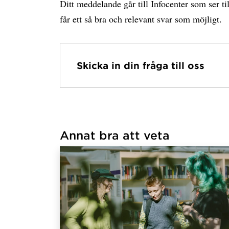
Ditt meddelande går till Infocenter som ser til
får ett så bra och relevant svar som möjligt.
Skicka in din fråga till oss
Har hämtat avsändare.
Annat bra att veta
Har hämtat länkar.