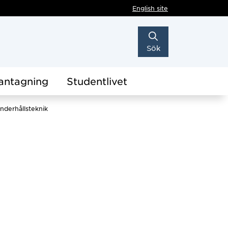
English site
Sök
antagning
Studentlivet
nderhållsteknik