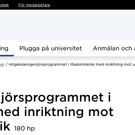
iotek
För medarbetare
ing
Plugga på universitet
Anmälan och 
ser
Högskoleingenjörsprogrammet i Maskinteknik med inriktning mot u
jörsprogrammet i
ed inriktning mot
nik
180 hp