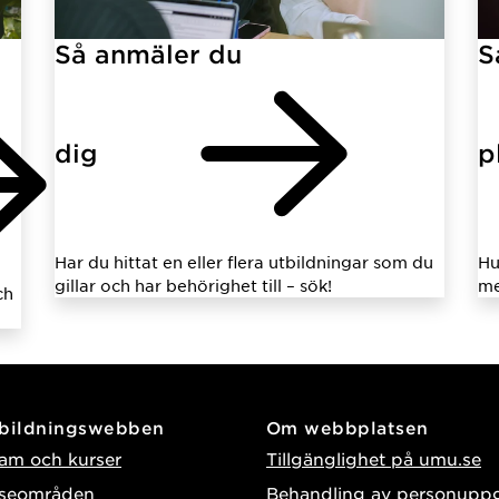
Så anmäler du
S
dig
p
Har du hittat en eller flera utbildningar som du
Hu
gillar och har behörighet till – sök!
me
ch
tbildningswebben
Om webbplatsen
am och kurser
Tillgänglighet på umu.se
sseområden
Behandling av personuppg