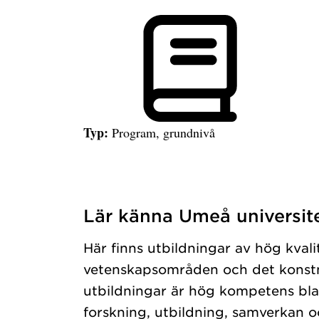
Typ:
Program, grundnivå
Lär känna Umeå universit
Har hämtat programgrundniva.
Här finns utbildningar av hög kvali
vetenskapsområden och det konstn
utbildningar är hög kompetens bla
forskning, utbildning, samverkan o