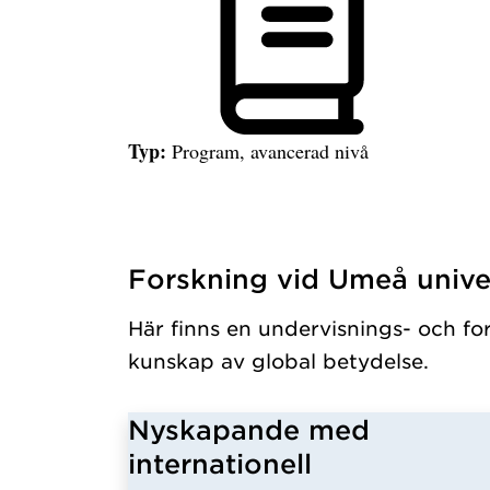
Typ:
Program, avancerad nivå
Forskning vid Umeå univer
Har hämtat programavanceradniva.
Här finns en undervisnings- och fo
kunskap av global betydelse.
Nyskapande med
internationell