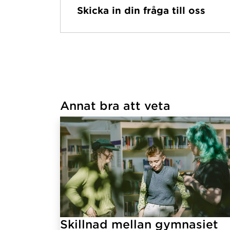
Skicka in din fråga till oss
Har hämtat avsändare.
Annat bra att veta
Har hämtat länkar.
Skillnad mellan gymnasiet