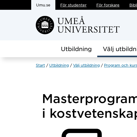
Umu.se
För studenter
För forskare
Bibl
Hoppa direkt till innehållet
Utbildning
Välj utbildn
Start
Utbildning
Välj utbildning
Program och kur
Masterprogram
i kostvetensk