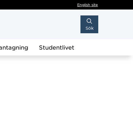
English site
Sök
antagning
Studentlivet