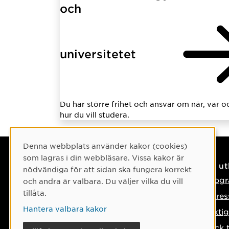
och
universitetet
Du har större frihet och ansvar om när, var o
hur du vill studera.
Cookie-samtycke
Denna webbplats använder kakor (cookies)
som lagras i din webbläsare. Vissa kakor är
Kontaktuppgifter
På u
nödvändiga för att sidan ska fungera korrekt
Kontakta oss
Progr
och andra är valbara. Du väljer vilka du vill
tillåta.
Tel: 090-786 50 00
Intre
Hantera valbara kakor
Hitta till oss
Vikti
Tyck 