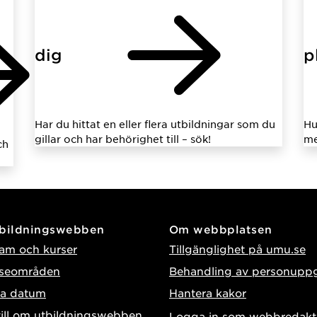
dig
p
Har du hittat en eller flera utbildningar som du
Hu
gillar och har behörighet till – sök!
me
ch
tbildningswebben
Om webbplatsen
am och kurser
Tillgänglighet på umu.se
sseområden
Behandling av personuppg
ga datum
Hantera kakor
till om utbildningswebben
Logga in som webbredakt