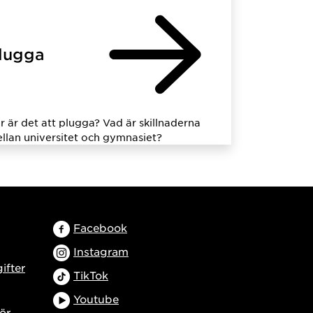
lugga
r är det att plugga? Vad är skillnaderna
llan universitet och gymnasiet?
Facebook
Instagram
ifter
TikTok
Youtube
ör