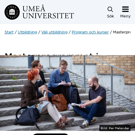
Hoppa direkt till innehållet
Sök
Meny
Start
Utbildning
Välj utbildning
Program och kurser
Masterprogr
Masterprogrammet i
litteraturvetenskap
120 hp
Bild:
Per Melander