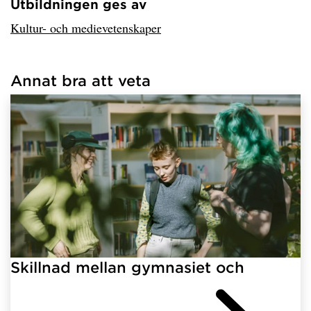
Utbildningen ges av
Har hämtat avsändare.
Kultur- och medievetenskaper
Annat bra att veta
Har hämtat länkar.
Skillnad mellan gymnasiet och