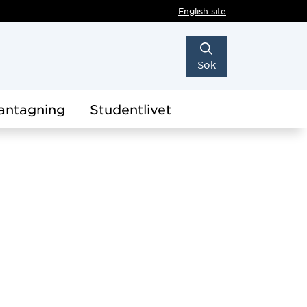
English site
Sök
antagning
Studentlivet