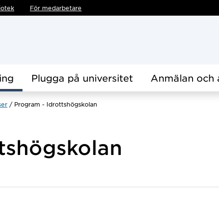
iotek
För medarbetare
ing
Plugga på universitet
Anmälan och 
ser
Program - Idrottshögskolan
ttshögskolan