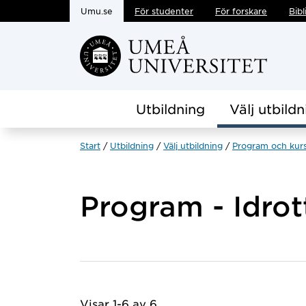
Umu.se
För studenter
För forskare
Bibl
Hoppa direkt till innehållet
Utbildning
Välj utbildn
Start
Utbildning
Välj utbildning
Program och kur
Program - Idro
Visar 1-6 av 6