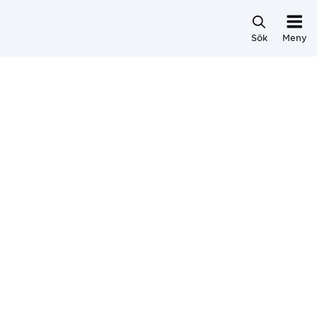
Hoppa direkt till innehållet
Sök
Meny