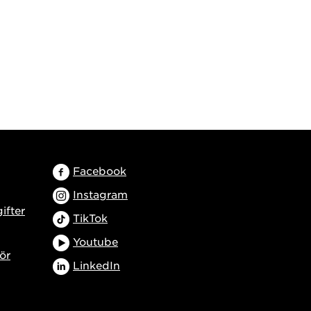
Facebook
Instagram
ifter
TikTok
Youtube
ör
LinkedIn