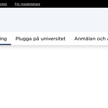
iotek
För medarbetare
ing
Plugga på universitet
Anmälan och 