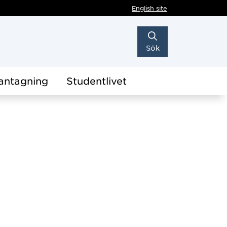
English site
Sök
antagning
Studentlivet