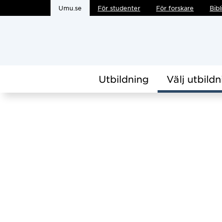
Umu.se
För studenter
För forskare
Bibl
Hoppa direkt till innehållet
Utbildning
Välj utbildn