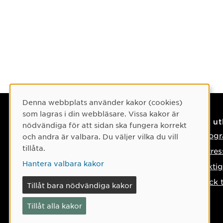
Cookie-samtycke
Denna webbplats använder kakor (cookies)
som lagras i din webbläsare. Vissa kakor är
Kontaktuppgifter
På u
nödvändiga för att sidan ska fungera korrekt
Kontakta oss
Progr
och andra är valbara. Du väljer vilka du vill
tillåta.
Tel: 090-786 50 00
Intre
Hantera valbara kakor
Hitta till oss
Vikti
Tyck 
Tillåt bara nödvändiga kakor
Tillåt alla kakor