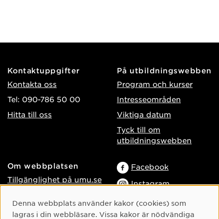
Kontaktuppgifter
På utbildningswebben
Kontakta oss
Program och kurser
Tel: 090-786 50 00
Intresseområden
Hitta till oss
Viktiga datum
Tyck till om
utbildningswebben
Om webbplatsen
Facebook
Tillgänglighet på umu.se
Instagram
Behandling av
TikTok
Cookie-samtycke
Denna webbplats använder kakor (cookies) som
personuppgifter
lagras i din webbläsare. Vissa kakor är nödvändiga
Youtube