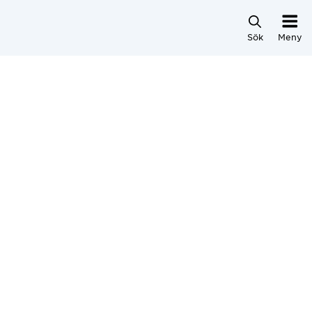
Hoppa direkt till innehållet
Sök
Meny