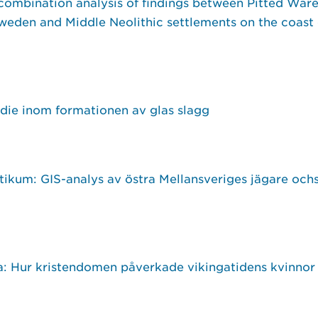
combination analysis of findings between Pitted Ware
Sweden and Middle Neolithic settlements on the coast
udie inom formationen av glas slagg
ikum: GIS-analys av östra Mellansveriges jägare ochs
ria: Hur kristendomen påverkade vikingatidens kvinnor