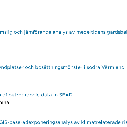
n rumslig och jämförande analys av medeltidens gårdsbe
fyndplatser och bosättningsmönster i södra Värmland
n of petrographic data in SEAD
hina
n GIS-baseradexponeringsanalys av klimatrelaterade ri