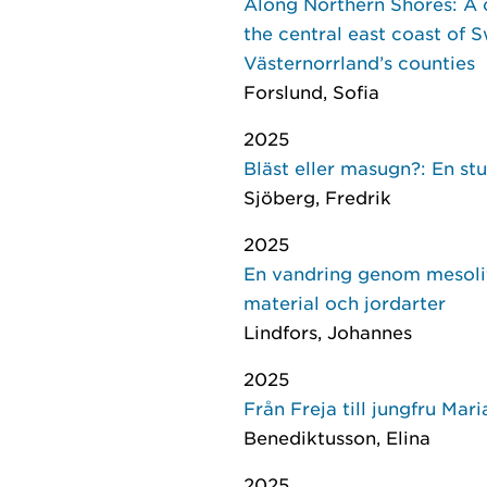
Along Northern Shores: A 
the central east coast of 
Västernorrland’s counties
Forslund, Sofia
2025
Bläst eller masugn?: En st
Sjöberg, Fredrik
2025
En vandring genom mesolit
material och jordarter
Lindfors, Johannes
2025
Från Freja till jungfru Ma
Benediktusson, Elina
2025