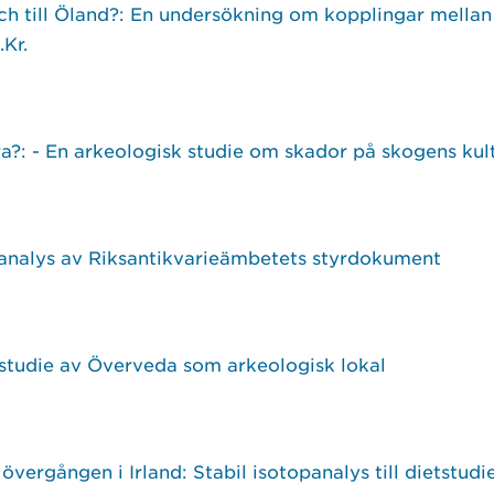
och till Öland?: En undersökning om kopplingar mella
.Kr.
ra?: - En arkeologisk studie om skador på skogens ku
n analys av Riksantikvarieämbetets styrdokument
-studie av Överveda som arkeologisk lokal
övergången i Irland: Stabil isotopanalys till dietstudi