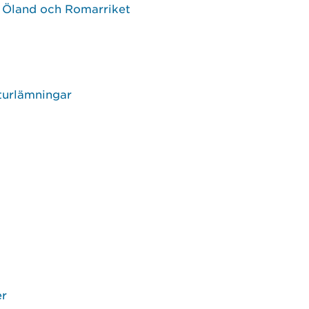
n Öland och Romarriket
lturlämningar
er