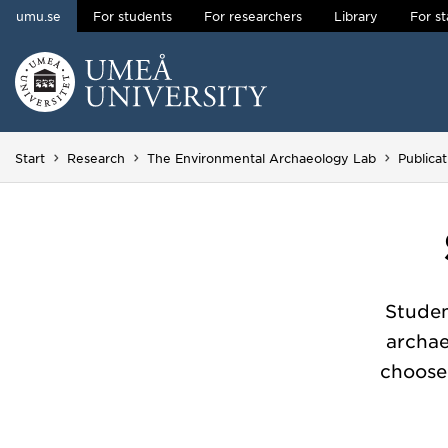
umu.se
For students
For researchers
Library
For st
Skip to content
Main menu hidden.
Start
Research
The Environmental Archaeology Lab
Publicat
Studen
archae
choose