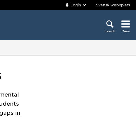
Login
Svensk webbplats
Search
Menu
s
nmental
tudents
gaps in