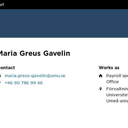
aff
Maria Greus Gavelin
ontact
Works as
maria.greus-gavelin@umu.se
Payroll sp
Office
+46 90 786 99 46
Förvaltnin
Universite
Umeå univ