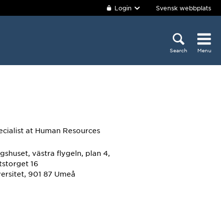
Login
Svensk webbplats
Search
Menu
ecialist
at Human Resources
gshuset, västra flygeln, plan 4,
tstorget 16
ersitet, 901 87 Umeå