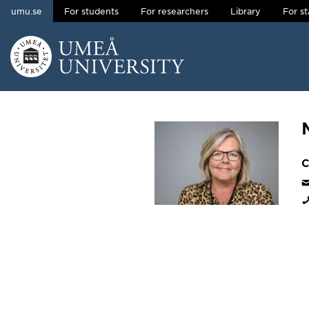
umu.se
For students
For researchers
Library
For st
Skip to content
Main menu hidden.
C